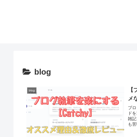
blog
【
blog
メ
ブロ
ドを
雑記
も苦