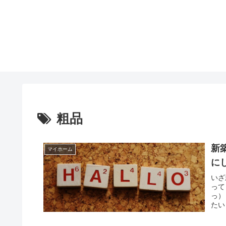
粗品
新
マイホーム
に
いざ
って
っ）
たい